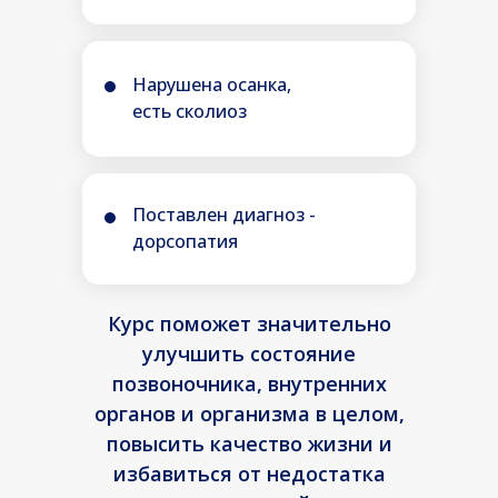
Т12
Тонкий и толстый
Колиты, энтериты
Нарушена осанка,
кишечник
состояния, нару
есть сколиоз
проходимости, за
стоматиты, катар
области лица и ш
пальпировании, 
боль в области п
Поставлен диагноз -
живота, головные
дорсопатия
верхушки черепа,
шеи, снижение сл
расстройства, за
Курс поможет значительно
половых органов
улучшить состояние
позвоночника, внутренних
органов и организма в целом,
повысить качество жизни и
избавиться от недостатка