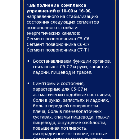
1.
Выполнение комплекса
упражнений в 10-00 и 16-00,
направленного на стабилизацию
состояния следующих сегментов
позвоночного столба и
энергетических каналов:
Сегмент позвоночника С5-С6
Сегмент позвоночника С6-С7
Сегмент позвоночника С7-Т1
Восстанавливаем функции органов,
связанных с С5-С7 и руки, запястья,
ладони, пищевод и трахея.
Симптомы и состояния,
характерные для С5-С7 и
астматически подобные состояния,
боли в руках, запястьях и ладонях,
боль в передней поверхности
плеча, боль в плечелопаточных
суставах, спазмы пищевода, грыжи
пищевода, ощущение озяблости,
повышенная потливость,
лихорадочное состояние, кожные