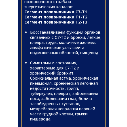
позвоночного столба и
энергетических каналов:
Сегмент позвоночника С7-Т1
Сегмент позвоночника Т1-Т2
Сегмент позвоночника Т2-Т3
Восстанавливаем функции органов,
связанных с С7-Т2 и бронхи, легкие,
плевра, грудь, молочные железы,
лимфатические узлы шеи и
подмышечных областей, пищевод
Симптомы и состояния,
характерные для С7-Т2 и
хронический бронхит,
бронхиальная астма, хроническая
пневмония, хроническая легочная
недостаточность, грипп,
туберкулез, плеврит, заболевания
носа, заболевания глаз, боли в
тазобедренных суставах,
межреберная невралгия верхней
части грудной клетки, грыжи
пищевода.