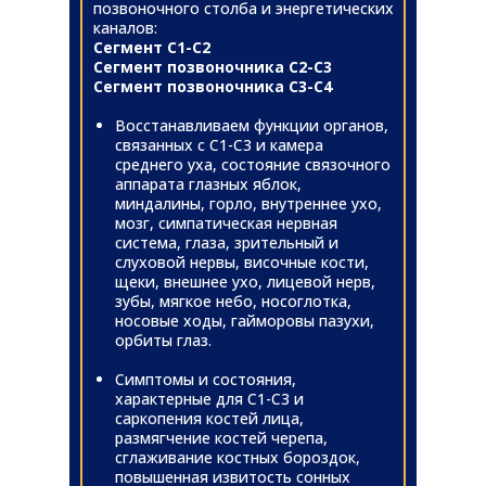
позвоночного столба и энергетических
каналов:
Сегмент С1-С2
Сегмент позвоночника С2-С3
Сегмент позвоночника С3-С4
Восстанавливаем функции органов,
связанных с С1-С3 и камера
среднего уха, состояние связочного
аппарата глазных яблок,
миндалины, горло, внутреннее ухо,
мозг, симпатическая нервная
система, глаза, зрительный и
слуховой нервы, височные кости,
щеки, внешнее ухо, лицевой нерв,
зубы, мягкое небо, носоглотка,
носовые ходы, гайморовы пазухи,
орбиты глаз.
Симптомы и состояния,
характерные для С1-С3 и
саркопения костей лица,
размягчение костей черепа,
сглаживание костных бороздок,
повышенная извитость сонных