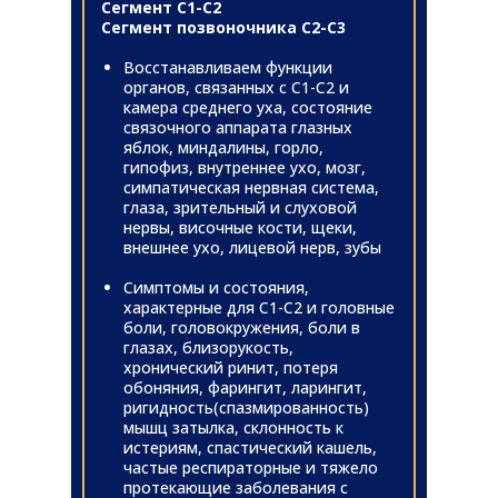
Сегмент С1-С2
Сегмент позвоночника С2-С3
Восстанавливаем функции
органов, связанных с С1-С2 и
камера среднего уха, состояние
связочного аппарата глазных
яблок, миндалины, горло,
гипофиз, внутреннее ухо, мозг,
симпатическая нервная система,
глаза, зрительный и слуховой
нервы, височные кости, щеки,
внешнее ухо, лицевой нерв, зубы
Симптомы и состояния,
характерные для С1-С2 и головные
боли, головокружения, боли в
глазах, близорукость,
хронический ринит, потеря
обоняния, фарингит, ларингит,
ригидность(спазмированность)
мышц затылка, склонность к
истериям, спастический кашель,
частые респираторные и тяжело
протекающие заболевания с