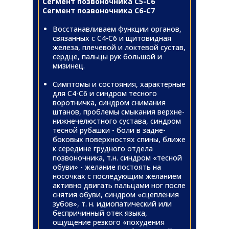
Сегмент позвоночника С5-С6
Сегмент позвоночника С6-С7
Восстанавливаем функции органов,
связанных с С4-С6 и щитовидная
железа, плечевой и локтевой сустав,
сердце, пальцы рук большой и
мизинец.
Симптомы и состояния, характерные
для С4-С6 и синдром тесного
воротничка, синдром снимания
штанов, проблемы смыкания верхне-
нижнечелюстного сустава, синдром
тесной рубашки - боли в задне-
боковых поверхностях спины, ближе
к середине грудного отдела
позвоночника, т.н. синдром «тесной
обуви» - желание постоять на
носочках с последующим желанием
активно двигать пальцами ног после
снятия обуви, синдром «сцепления
зубов», т. н. идиопатический или
беспричинный отек языка,
ощущение резкого «похудения