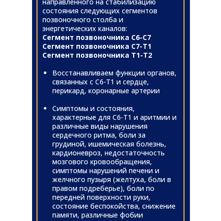
направленного на стабилизацию
состояния следующих сегментов
позвоночного столба и
энергетических каналов:
Сегмент позвоночника С6-С7
Сегмент позвоночника С7-Т1
Сегмент позвоночника Т1-Т2
Восстанавливаем функции органов,
связанных с С6-Т1 и сердце,
перикард, коронарные артерии
Симптомы и состояния,
характерные для С6-Т1 и аритмии и
различные виды нарушения
сердечного ритма, боли за
грудиной, ишемическая болезнь,
кардионевроз, недостаточность
мозгового кровообращения,
симптомы нарушений печени и
желчного пузыря (желтуха, боли в
правом подреберье), боли по
передней поверхности руки,
состояние беспокойства, снижение
памяти, различные фобии