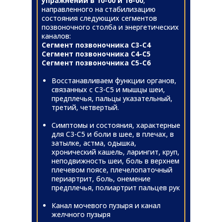
упражнений в 10-00 и 16-00
,
направленного на стабилизацию
состояния следующих сегментов
позвоночного столба и энергетических
каналов:
Сегмент позвоночника С3-С4
Сегмент позвоночника С4-С5
Сегмент позвоночника С5-С6
Восстанавливаем функции органов,
связанных с С3-С5 и мышцы шеи,
предплечья, пальцы указательный,
третий, четвертый.
Симптомы и состояния, характерные
для С3-С5 и боли в шее, в плечах, в
затылке, астма, одышка,
хронический кашель, ларингит, круп,
неподвижность шеи, боль в верхнем
плечевом поясе, плечелопаточный
периартрит, боль, онемение
предплечья, полиартрит пальцев рук
Канал мочевого пузыря и канал
желчного пузыря