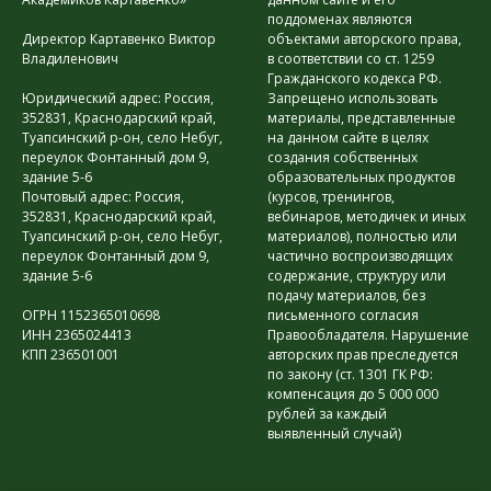
поддоменах являются
Директор Картавенко Виктор
объектами авторского права,
Владиленович
в соответствии со ст. 1259
Гражданского кодекса РФ.
Юридический адрес: Россия,
Запрещено использовать
352831, Краснодарский край,
материалы, представленные
Туапсинский р-он, село Небуг,
на данном сайте в целях
переулок Фонтанный дом 9,
создания собственных
здание 5-6
образовательных продуктов
Почтовый адрес: Россия,
(курсов, тренингов,
352831, Краснодарский край,
вебинаров, методичек и иных
Туапсинский р-он, село Небуг,
материалов), полностью или
переулок Фонтанный дом 9,
частично воспроизводящих
здание 5-6
содержание, структуру или
подачу материалов, без
ОГРН 1152365010698
письменного согласия
ИНН 2365024413
Правообладателя. Нарушение
КПП 236501001
авторских прав преследуется
по закону (ст. 1301 ГК РФ:
компенсация до 5 000 000
рублей за каждый
выявленный случай)