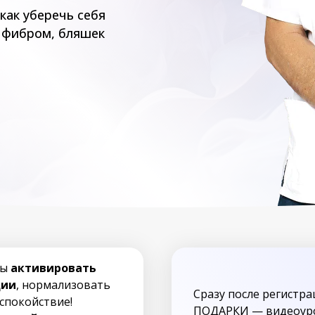
как уберечь себя
, фибром, бляшек
бы
активировать
ции
, нормализовать
Сразу после регистр
 спокойствие!
ПОДАРКИ — видеоуро