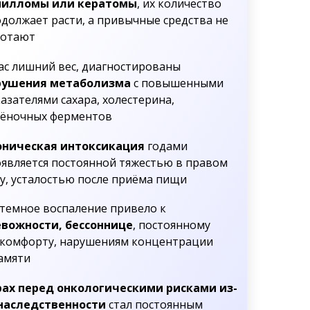
пилломы или кератомы
, их количество
должает расти, а привычные средства не
ботают
ас лишний вес, диагностированы
рушения метаболизма
с повышенными
азателями сахара, холестерина,
чёночных ферментов
оническая интоксикация
годами
является постоянной тяжестью в правом
у, усталостью после приёма пищи
темное воспаление привело к
евожности, бессоннице
, постоянному
комфорту, нарушениям концентрации
амяти
рах перед онкологическими рисками из-
 наследственности
стал постоянным