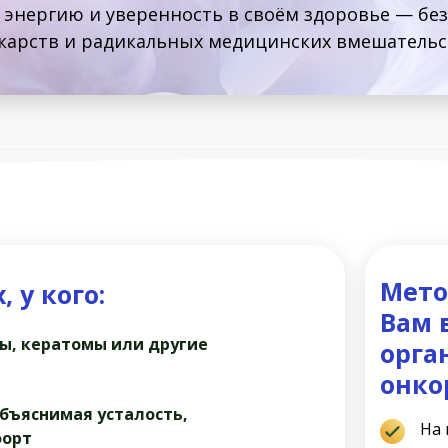
е энергию и уверенность в своём здоровье — бе
карств и радикальных медицинских вмешательс
Мето
 у кого:
Вам 
ы, кератомы или другие
орга
онко
бъяснимая усталость,
На 
форт