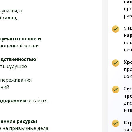
па
про
 усилия, а
ра
 сахар,
У В
на
туман в голове и
пок
ноценной жизни
пе
едственностью
Хр
ать будущее
про
бок
переживания
аний
Сис
тр
здоровьем
остаётся,
дис
и п
ренние ресурсы
Ст
же на привычные дела
за