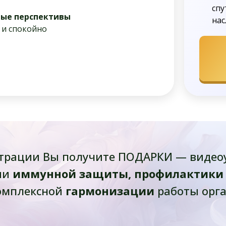
спу
ные перспективы
на
 и спокойно
истрации Вы получите ПОДАРКИ — видео
ии
иммунной защиты, профилактики
омплексной
гармонизации
работы орг