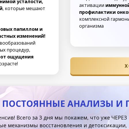
нимой усталости,
активации
иммунно
й
, которые мешают
профилактики онко
комплексной гармон
организма
новых папиллом и
астных изменений!
овообразований
ных процедур,
ь от ощущения
зрасте!
Х
 ПОСТОЯННЫЕ АНАЛИЗЫ И Г
нсив! Всего за 3 дня мы покажем, что уже ЧЕРЕ
ные механизмы восстановления и детоксикации,