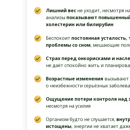
Лишний вес
не уходит, несмотря на
анализы
показывают повышенный
холестерин или билирубин
Беспокоит
постоянная усталость, 
проблемы со сном
, мешающие пол
Страх перед онкорисками и насл
не даёт спокойно жить и планиров
Возрастные изменения
вызывают 
о неизбежности серьёзных заболев
Ощущение потери контроля над 
несмотря на усилия
Организм будто не слушается,
внут
истощены
, энергии не хватает да