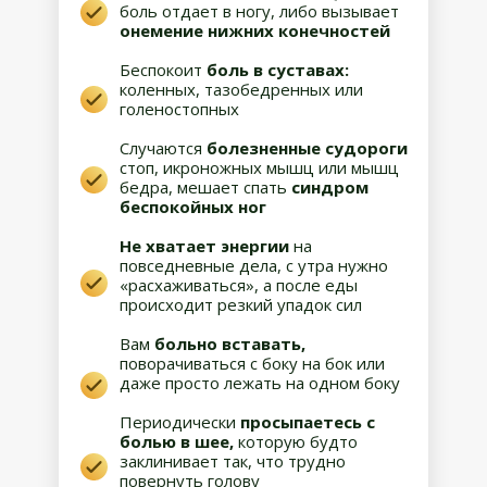
боль отдает в ногу, либо вызывает
онемение нижних конечностей
Беспокоит
боль в суставах:
коленных, тазобедренных или
голеностопных
Случаются
болезненные судороги
стоп, икроножных мышц или мышц
бедра, мешает спать
синдром
беспокойных ног
Не хватает энергии
на
повседневные дела, с утра нужно
«расхаживаться», а после еды
происходит резкий упадок сил
Вам
больно вставать,
поворачиваться с боку на бок или
даже просто лежать на одном боку
Периодически
просыпаетесь с
болью в шее,
которую будто
заклинивает так, что трудно
повернуть голову