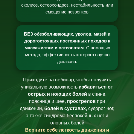
сколиоз, остеохондроз, нестабильность или
смещение позвонков
БЕЗ обезболивающих, уколов, мазей и
дорогостоящих постоянных походов к
массажистам и остеопатам.
С помощью
метода, эффективность которого научно
доказана.
Приходите на вебинар, чтобы получить
уникальную возможность
избавиться от
острых и ноющих болей
в спине,
пояснице и шее,
прострелов
при
движении,
болей в суставах,
судорог ног,
а также синдрома беспокойных ног и
головных болей.
Верните себе легкость движения и