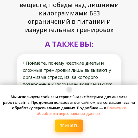
веществ, победы над лишними
килограммами БЕЗ
ограничений в питании и
изнурительных тренировок
А ТАКЖЕ ВЫ:
• Поймёте, почему жёсткие диеты и
сложные тренировки лишь вызывают у
организма стресс, из-за которого
потерянные килограммы возвращаются
ещё быстрее.
Мы используем cookies и сервис Яндекс.Метрика для анализа
работы сайта. Продолжая пользоваться сайтом, вы соглашаетесь на
• Разберётесь, как работает обмен
обработку персональных данных. Подробнее — в
Политике
веществ и почему важно не
обработки персональных данных.
игнорировать признаки нарушений в его
ПРИНЯТЬ
работе, узнаете, какие причины на самом
деле скрываются за появлением лишних