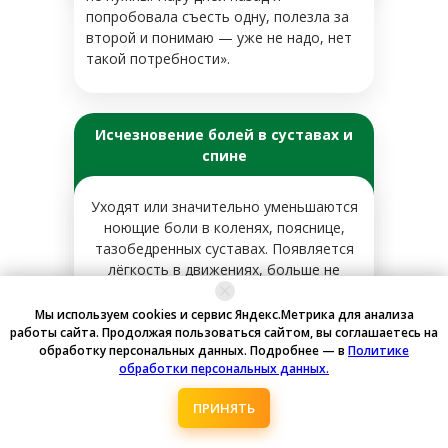
попробовала съесть одну, полезла за
второй и понимаю — уже не надо, нет
такой потребности».
Исчезновение болей в суставах и
спине
Уходят или значительно уменьшаются
ноющие боли в коленях, пояснице,
тазобедренных суставах. Появляется
лёгкость в движениях, больше не
беспокоит скованность по утрам.
Мы используем cookies и сервис Яндекс.Метрика для анализа
работы сайта. Продолжая пользоваться сайтом, вы соглашаетесь на
Нина Хомякова, 73
обработку персональных данных. Подробнее — в
Политике
года
обработки персональных данных.
ПРИНЯТЬ
«Сейчас я снова вернулась к своей
молодой походке. До этого она была