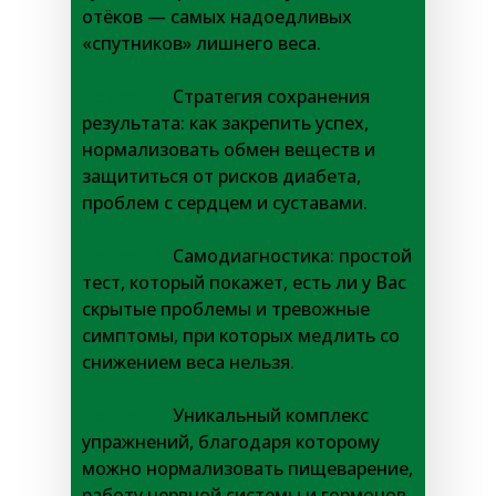
отёков — самых надоедливых
«спутников» лишнего веса.
Секрет 3.
Стратегия сохранения
результата: как закрепить успех,
нормализовать обмен веществ и
защититься от рисков диабета,
проблем с сердцем и суставами.
Секрет 4.
Самодиагностика: простой
тест, который покажет, есть ли у Вас
скрытые проблемы и тревожные
симптомы, при которых медлить со
снижением веса нельзя.
Секрет 5.
Уникальный комплекс
упражнений, благодаря которому
можно нормализовать пищеварение,
работу нервной системы и гормонов,