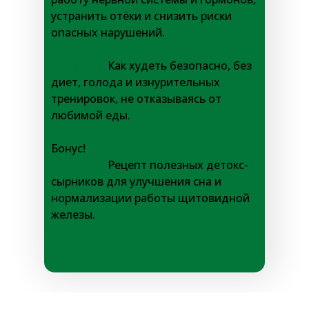
устранить отёки и снизить риски
опасных нарушений.
Секрет 6.
Как худеть безопасно, без
диет, голода и изнурительных
тренировок, не отказываясь от
любимой еды.
Бонус!
Секрет 7.
Рецепт полезных детокс-
сырников для улучшения сна и
нормализации работы щитовидной
железы.