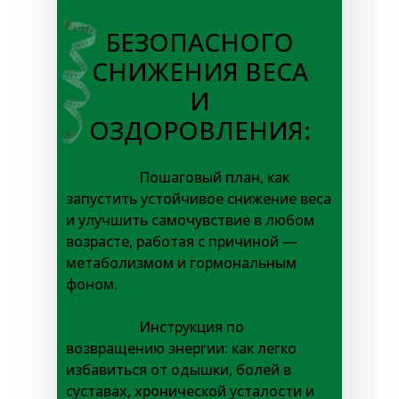
7 СЕКРЕТОВ
БЕЗОПАСНОГО
СНИЖЕНИЯ ВЕСА
И
ОЗДОРОВЛЕНИЯ:
Секрет 1.
Пошаговый план, как
запустить устойчивое снижение веса
и улучшить самочувствие в любом
возрасте, работая с причиной —
метаболизмом и гормональным
фоном.
Секрет 2.
Инструкция по
возвращению энергии: как легко
избавиться от одышки, болей в
суставах, хронической усталости и