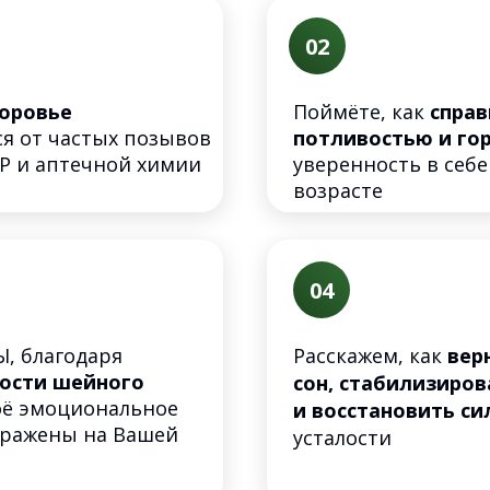
02
оровье
Поймёте, как
справ
ся от частых позывов
потливостью и г
Р и аптечной химии
уверенность в себе
возрасте
04
, благодаря
Расскажем, как
вер
ости шейного
сон, стабилизиро
воё эмоциональное
и восстановить си
ыражены на Вашей
усталости