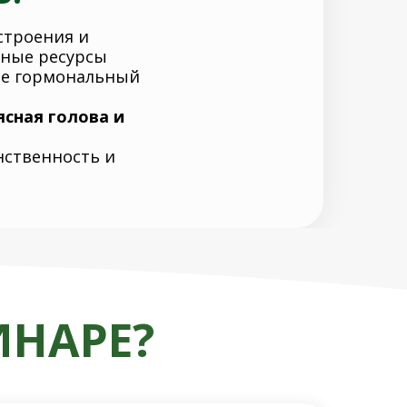
строения и
нные ресурсы
те гормональный
ясная голова и
енственность и
ИНАРЕ?