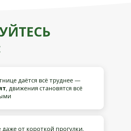
УЙТЕСЬ
:
тнице даётся всё труднее —
ят
, движения становятся всё
ными
 даже от короткой прогулки,