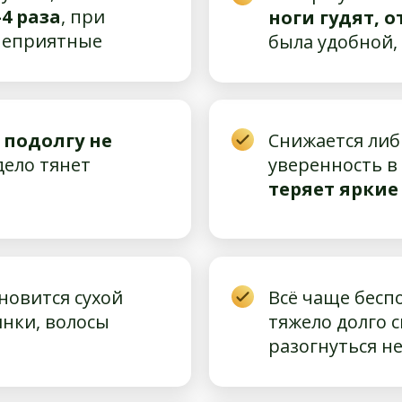
4 раза
, при
ноги гудят, 
 неприятные
была удобной,
,
подолгу не
Снижается либ
 дело тянет
уверенность в 
теряет яркие
ановится сухой
Всё чаще бесп
нки, волосы
тяжело долго с
разогнуться н