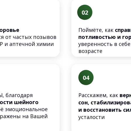
02
оровье
Поймёте, как
справ
ся от частых позывов
потливостью и г
Р и аптечной химии
уверенность в себе
возрасте
04
, благодаря
Расскажем, как
вер
ости шейного
сон, стабилизиро
воё эмоциональное
и восстановить си
ыражены на Вашей
усталости