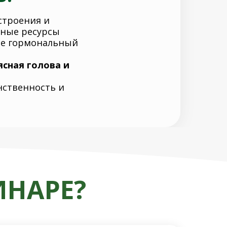
строения и
нные ресурсы
те гормональный
ясная голова и
енственность и
ИНАРЕ?