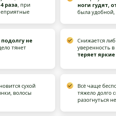
4 раза
, при
ноги гудят, 
 неприятные
была удобной,
,
подолгу не
Снижается либ
 дело тянет
уверенность в 
теряет яркие
ановится сухой
Всё чаще бесп
нки, волосы
тяжело долго с
разогнуться н