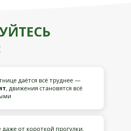
УЙТЕСЬ
:
тнице даётся всё труднее —
ят
, движения становятся всё
ными
 даже от короткой прогулки,