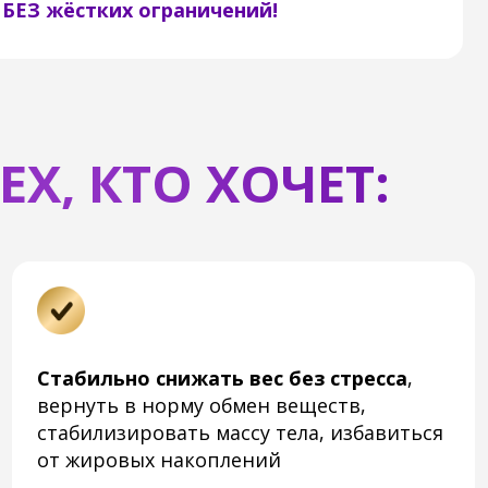
, КТО ХОЧЕТ:
табильно снижать вес без стресса
,
Ощутить
рнуть в норму обмен веществ,
выровн
абилизировать массу тела, избавиться
устрани
т жировых накоплений
настрое
абыть о заедании стресса
,
Преобр
табилизировать эмоциональный фон,
улучшит
низить тревожность, нормализовать
отёках,