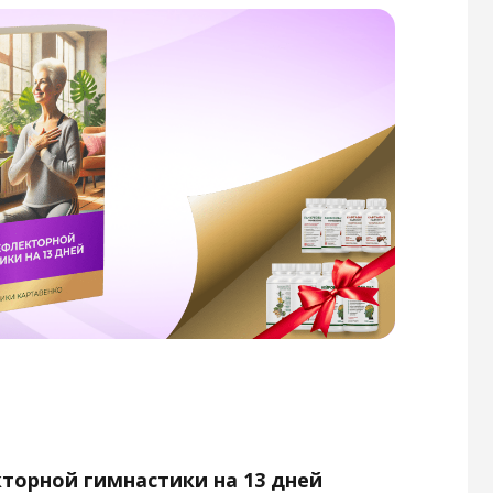
настики на 13 дней
15 800 руб.
)
ия академиков Картавенко,
навливают организм.
ажнений доказана
ми.
ов из
8 упаковок
на 40 дней
38 020 руб.
)
Купить со скидкой
ес