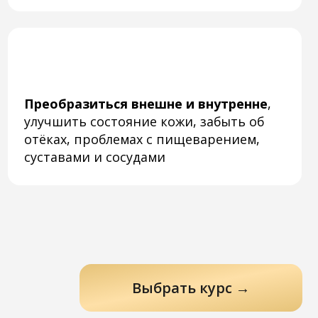
ми и сосудами
Выбрать курс →
еды тяжесть,
трудно вздохнуть
 переполненного желудка
,
я расстегнуть пояс и лежать
ижно, пока всё не переварится