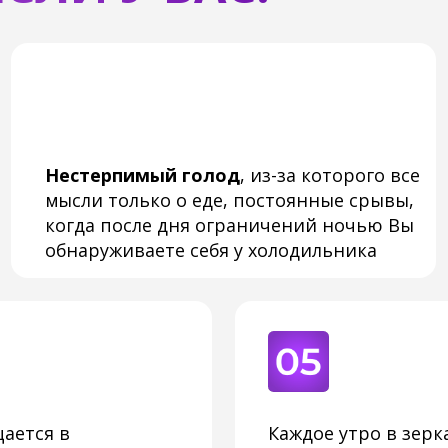
 в
Каждое утро в зеркале Вас вс
янутся
веками, к вечеру
ноги не поме
надавливании на кожу след ост
УГИХ СИМПТОМОВ И АНАЛИЗЫ
Ы МОЖЕТЕ