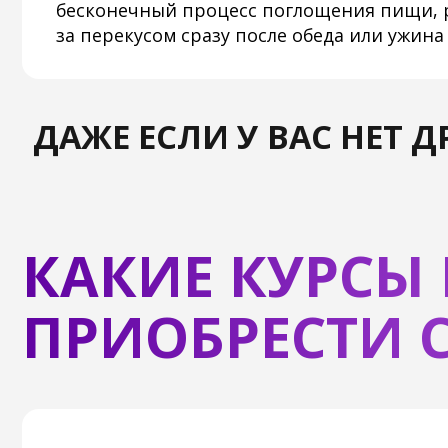
ПРИОБРЕСТИ СО
ВОССТАНОВИТЕЛЬНЫЙ КУРС №1
СЛЕЗТЬ С ИГЛЫ СЛАДКО
Лёгкое избавление от чрезмерной тяги к
углеводам
Благодаря этому курсу Вы сможете избави
непреодолимой тяги к сладкому и перест
стресс. Ваш уровень энергии стабилизиру
позволит Вам наслаждаться естественны
пищи.