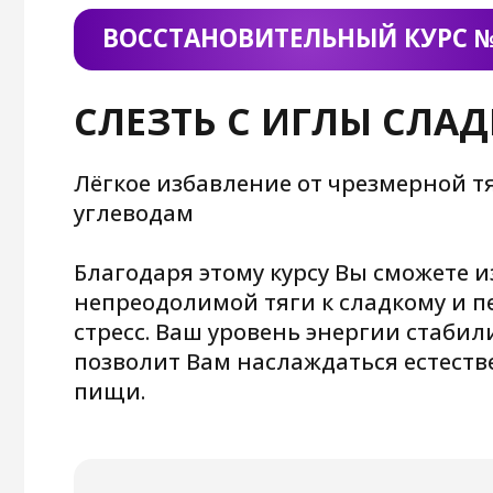
Возможные результаты при выполнении 
Пропадёт тяга к сладкому, Вы переста
постоянное желание съесть что-то «вку
как организм будет получать всё необ
резких скачков сахара и чувства голода
Снизится вес, уменьшится избыточная
тела за счёт нормализации обмена ве
Стабилизируется уровень энергии, Вы 
будете чувствовать резкие перепады н
усталость после еды, так как организм
получать энергию равномерно
Улучшится пищевое поведение, Вы нау
естественно насыщаться меньшими по