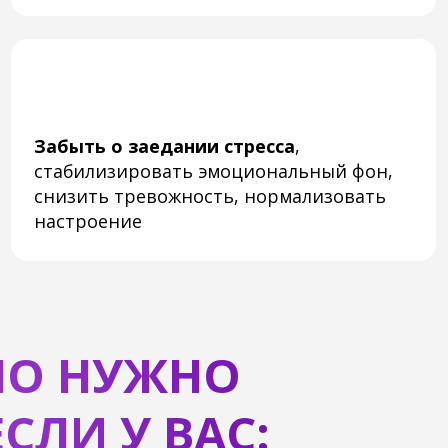
астроение
сустава
 НУЖНО
ЛИ У ВАС:
Нестерпимый голод
, из-за которого все
После 
мысли только о еде, постоянные срывы,
из-за
когда после дня ограничений ночью Вы
хочетс
обнаруживаете себя у холодильника
неподв