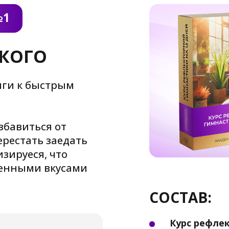
СОСТАВ:
Курс рефлекторной гим
комплекса:
(отдельной стоимостью
нете испытывать
Это авторские упражнен
сненькое», так
которые бережно восста
ходимое без
Эффективность этих упр
научными исследования
 масса
ществ
Комплект фитокомплекс
(обычная их стоимость
больше не
астроения и
Скидка 33,3%
 научится
53.820 руб.
-17.920 руб.
читесь
35.900 руб.
рциями
Рассрочка от 2.992 руб./м