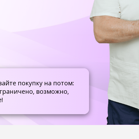
покупку на потом:
ичено, возможно,
му, стабилизировать вес
ете обойтись без