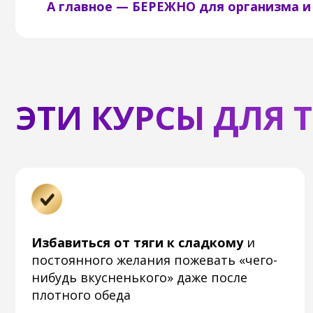
ЭТИ КУРСЫ ДЛЯ ТЕХ
Избавиться от тяги к сладкому
и
С
постоянного желания пожевать «чего-
ве
нибудь вкусненького» даже после
ст
плотного обеда
о
Научиться есть осознанно,
избавиться
З
от привычки переедать
, насыщаться
с
меньшими порциями без жёстких
с