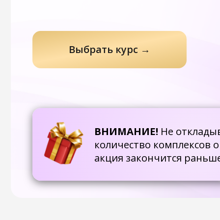
Выбрать курс →
ВНИМАНИЕ!
Не откладывайте 
количество комплексов огран
акция закончится раньше!
Позвольте себе избавиться от тяги к сладко
и наполнить тело энергией!
Что происходит с организмом, когда Вы не мож