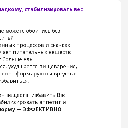
процессов и скачках
 питательных веществ
ше еды.
худшается пищеварение,
но формируются вредные
ться.
еств, избавить Вас
зировать аппетит и
му — ЭФФЕКТИВНО
жёстких ограничений!