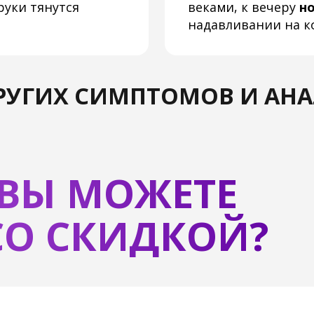
 СКИДКОЙ?
ГО
 быстрым
ться от
ать заедать
еся, что
ми вкусами