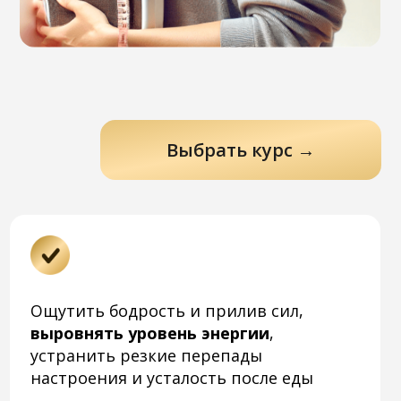
Выбрать курс →
 бодрость и прилив сил,
ять уровень энергии
,
ть резкие перепады
ния и усталость после еды
азиться внешне и внутренне
,
ь состояние кожи, забыть об
 проблемах с пищеварением,