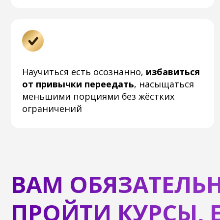
ограничений
н
ВАМ ОБЯЗАТЕЛЬНО
ПРОЙТИ КУРСЫ,
ЕС
«Сахарные качели»
, когда после
съеденного настроение сначала
поднимается до небес, а затем резко
снижается, требуя новой «дозаправки»