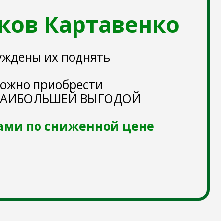
х поднять
иобрести
ЛЬШЕЙ ВЫГОДОЙ
сниженной цене
аничено!