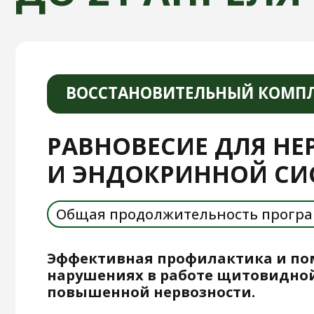
Эффективная профилактика и помощь
нарушениях в работе щитовидной жел
повышенной нервозности.
Благодаря этим упражнениям Вы легко с
с неприятными симптомами климакса, а
защиту от новообразований в органах э
и мочеполовой систем, существенно сни
психоэмоциональное напряжение, связан
гормональными изменениями или стрес
Возможные результаты при выполнении тако
Смягчатся вегетативные проявления кли
приливы, потливость, раздражительност
головокружения