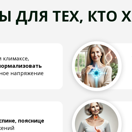
ализовать
вирусных и
апряжение
избавиться
, пояснице
Стабилизи
железы, п
вес
ие,
Повысить э
апоры,
настроение