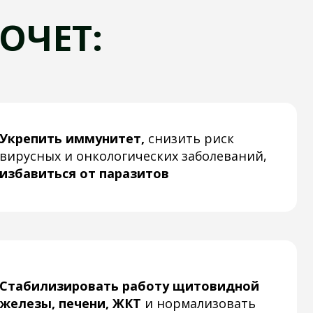
 онкологических заболеваний,
 от паразитов
ровать работу щитовидной
ечени, ЖКТ
и нормализовать
нергию, улучшить память,
 и общее качество жизни