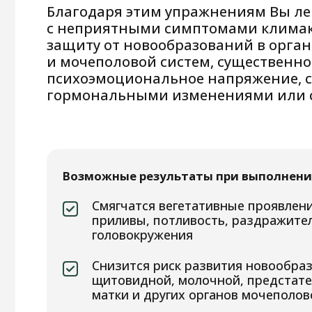
Снизится риск развития новообразован
щитовидной, молочной, предстательной
матки и других органов мочеполовой си
Купируются аутоиммунные процессы в 
железе, исчезнут отёки, стабилизируется
Снизится тревожность, нервозность,
психоэмоциональное перевозбуждение, 
станет более спокойным, уравновешенн
Стабилизируются показатели щитовидн
такие как ТТГ, вернётся в норму уровень