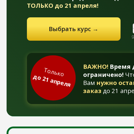
Выбрать курс →
0
0
:
дней
ВАЖНО!
Время дейс
Только
ограничено!
Чтобы е
до 21 апреля
Вам
нужно оставить
заказ
до 21 апреля в
Антикризисные м