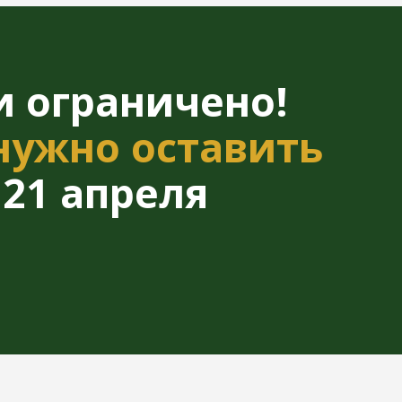
о оставить
преля
Т:
иммунитет,
снизить риск