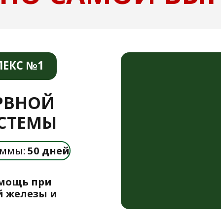
 при
езы и
правитесь
СОСТАВ:
ктивируете
ндокринной
Курс рефлекторной гимнасти
зите
(отдельной стоимостью
6.400 р
ное с
сом
Это авторские упражнения ака
бережно восстанавливают орга
упражнений доказана научным
Комплект фитокомплексов из
их стоимость 58.050 руб.)
го комплекса:
макса:
ь,
Только до 21 апреля Вы можете купить