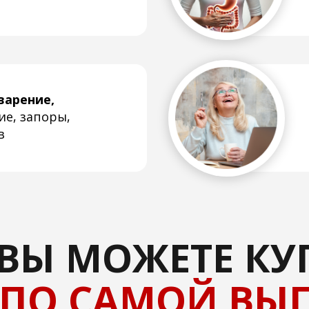
Ы МОЖЕТЕ КУПИТ
О САМОЙ ВЫГОД
 №1
НОЙ
ЕМЫ
:
50 дней