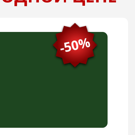
ки на 14 дней
уб.
)
демиков Картавенко, которые
низм. Эффективность этих
и исследованиями.
12 упаковок
(обычная
 этот комплекс со скидкой 50%