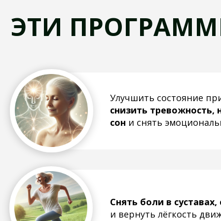
снизить тревожность, норм
сон
и снять эмоциональное н
Снять боли в суставах, спине
и вернуть лёгкость движений
Оптимизировать пищеварен
устранить изжогу, вздутие, з
улучшить обмен веществ