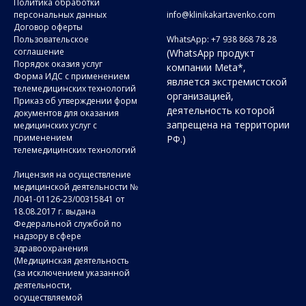
Политика обработки
персональных данных
info@klinikakartavenko.com
Договор оферты
Пользовательское
WhatsApp: +7 938 868 78 28
соглашение
(WhatsApp продукт
Порядок оказия услуг
компании Meta*,
Форма ИДС с применением
является экстремистской
телемедицинских технологий
организацией,
Приказ об утверждении форм
деятельность которой
документов для оказания
запрещена на территории
медицинских услуг с
применением
РФ.)
телемедицинских технологий
Лицензия на осуществление
медицинской деятельности №
Л041-01126-23/00315841 от
18.08.2017 г. выдана
Федеральной службой по
надзору в сфере
здравоохранения
(Медицинская деятельность
(за исключением указанной
деятельности,
осуществляемой