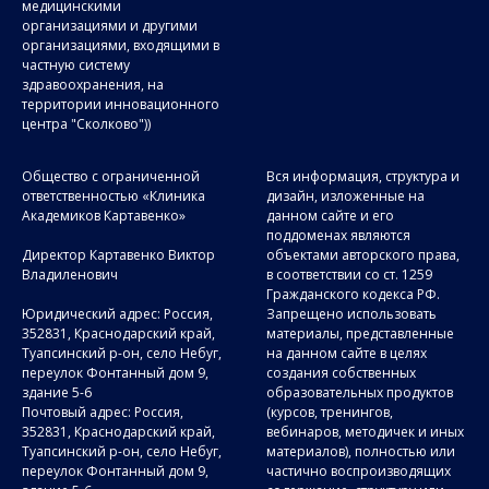
медицинскими
организациями и другими
организациями, входящими в
частную систему
здравоохранения, на
территории инновационного
центра "Сколково"))
Общество с ограниченной
Вся информация, структура и
ответственностью «Клиника
дизайн, изложенные на
Академиков Картавенко»
данном сайте и его
поддоменах являются
Директор Картавенко Виктор
объектами авторского права,
Владиленович
в соответствии со ст. 1259
Гражданского кодекса РФ.
Юридический адрес: Россия,
Запрещено использовать
352831, Краснодарский край,
материалы, представленные
Туапсинский р-он, село Небуг,
на данном сайте в целях
переулок Фонтанный дом 9,
создания собственных
здание 5-6
образовательных продуктов
Почтовый адрес: Россия,
(курсов, тренингов,
352831, Краснодарский край,
вебинаров, методичек и иных
Туапсинский р-он, село Небуг,
материалов), полностью или
переулок Фонтанный дом 9,
частично воспроизводящих