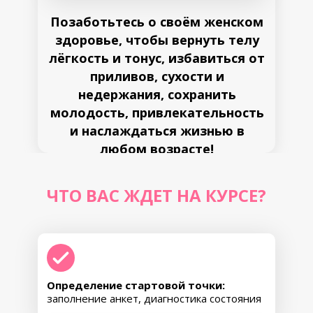
СВЕРХАДАПТАЦИЯ
АКАДЕМИКОВ КАРТАВЕНКО:
РЕКОМЕНДАЦИИ ДОКТОРОВ
Позаботьтесь о своём женском
КАРТАВЕНКО
здоровье, чтобы вернуть телу
для формирования режимов
лёгкость и тонус, избавиться от
свехадаптации
приливов, сухости и
Индивидуальная онлайн-консультация
для
подбора персональных решений
недержания, сохранить
молодость, привлекательность
Результаты:
• Появится чёткое понимание, как
и наслаждаться жизнью в
улучшить устойчивость к стрессам,
Этап 4
любом возрасте!
усталости и внешним нагрузкам, как
помочь телу быстрее восстанавливаться
и дольше сохранять ресурс
ЧТО ВАС ЖДЕТ НА КУРСЕ?
• Сформируются персональные режимы
питания, активности и отдыха,
подходящие именно Вам
• Получите план изменений образа
Консультация
жизни с учётом индивидуальных
особенностей, текущего состояния и
целей
• Появится баланс между нагрузкой и
Определение стартовой точки:
восстановлением — без перегрузок и
заполнение анкет, диагностика состояния
откатов