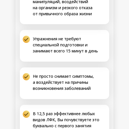
• Улучшится терморегуляция, перестанет
манипуляций, воздействий
бросать то в жар, то в холод, уйдёт
на организм и резкого отказа
потливость.
от привычного образа жизни
• Восстановится гормональный баланс,
настроение станет устойчивым,
появится внутреннее ощущение
стабильности
21-28 день
• Повысится качество сна, засыпание
Упражнения не требуют
станет лёгким, пробуждение — бодрым,
специальной подготовки и
исчезнет дневная сонливость
занимают всего 15 минут в день
• Активизируются процессы обновления
и регенерации тканей, кожа станет
заметно свежее, волосы и ногти —
крепче
Не просто снимает симптомы,
ПЕРСОНАЛЬНАЯ НАСТРОЙКА
а воздействует на причины
Открываем резервы. Персональная
проработка зон затруднённого
возникновения заболеваний
обмена
+ Бонус 2
Результаты:
В 12,5 раз эффективнее любых
• Активизируются глубинные ресурсы
видов ЛФК, Вы почувствуете это
организма, тело начнёт работать как
буквально с первого занятия
слаженная система, в которой каждая