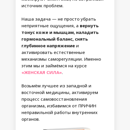
источник проблем.
ПАКЕТ
«ПЛАТИНА»
Наша задача — не просто убрать
неприятные ощущения, а
вернуть
ЭКСТРА-КЛАСС
тонус коже и мышцам, наладить
БИЗНЕС-КЛАСС
8-10 упражнений в день
гормональный баланс, снять
глубинное напряжение
и
Система адаптации становится
активировать естественные
управляемой и подстраивается под
ритм и задачи Вашей жизни
механизмы саморегуляции. Именно
этим мы и займёмся на курсе
Снимаем нагрузку и напряжение в
«ЖЕНСКАЯ СИЛА»
.
зонах затруднённого обмена
ПОМОЩЬ
Результаты:
Возьмём лучшее из западной и
• Нормализуется обмен жидкостей в
восточной медицины, активируем
проблемных участках, отёчность
процесс самовосстановления
исчезнет, ткани станут мягкими и
эластичными
организма, избавимся от ПРИЧИН
• Уйдёт глубинное напряжение в области
неправильной работы внутренних
таза, поясницы и живота, восстановится
Этап 1
органов.
свобода и лёгкость в теле
• Улучшится состояние внутренних