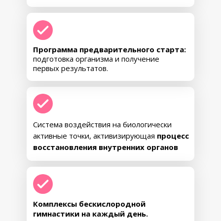
• Углубится понимание своего тела,
появится способность чувствовать
сигналы и своевременно поддерживать
себя
• Закрепится и усилится эффект
Программа предварительного старта:
программы, появится чёткое
подготовка организма и получение
понимание, как сохранить результат и
первых результатов.
продолжать улучшения самостоятельно
138.900 руб.
Система воздействия на биологически
активные точки, активизирующая
процесс
РАССРОЧКА ОТ 11.825 РУБ/МЕС
восстановления внутренних органов
ЗАБРОНИРОВАТЬ МЕСТО
ПАКЕТ «ПЛАТИНА»
Комплексы бескислородной
гимнастики на каждый день.