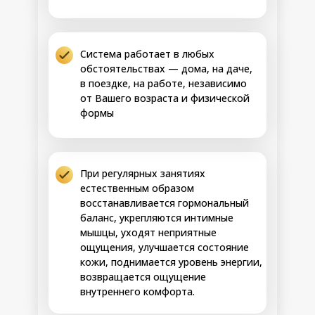
зона включена в процесс
• Запустится восстановление в тех
участках, которые «молчали» годами —
от внутренних органов до проблемных
Этап 3
Система работает в любых
зон мышц и фасций
обстоятельствах — дома, на даче,
• Появится живость, чувствительность и
в поездке, на работе, независимо
управляемость даже там, где раньше
было онемение или слабость
от Вашего возраста и физической
• Резко улучшится внешний вид
формы
индивидуально проблемных участков,
живот станет подтянутее, овал лица —
29-36 день
чётче, уйдёт отёчность или дряблость
• Восстановится внутренняя гибкость
При регулярных занятиях
тела и ума, Вам станет легче
естественным образом
адаптироваться к нагрузкам, стрессам и
бытовым задачам
восстанавливается гормональный
• Сформируется новое качество тела —
баланс, укрепляются интимные
живое, отзывчивое, подвижное и
мышцы, уходят неприятные
работающее в соответствии с Вашими
ощущения, улучшается состояние
задачами и образом жизни
кожи, поднимается уровень энергии,
возвращается ощущение
внутреннего комфорта.
Медконсилиум
СПЕЦИАЛИСТОВ КЛИНИКИ