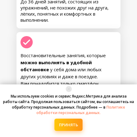
Запускается ГЛУБОКОЕ ОБНОВЛЕНИЕ:
До 36 дней занятий, состоящих из
уходит напряжение и отёчность
, ткани
упражнений, не похожих друг на друга,
становятся мягче, тело — подвижнее и
лёгких, понятных и комфортных в
живее. Восстанавливается работа органов
выполнении.
малого таза, улучшается чувствительность,
осанка выравнивается.
Перезапускается
обмен веществ
, уходит усталость,
нормализуется сон, гормональный фон
,
энергия распределяется равномерно.
Подключаются глубинные резервы,
Восстановительные занятия, которые
активизируются «молчавшие» зоны,
можно выполнять в удобной
подтягиваются проблемные участки, тело
обстановке
у себя дома или любых
становится гибким, отзывчивым,
устойчивым к нагрузкам. Индивидуальные
других условиях и даже в поездке.
рекомендации закрепляют эффект и
Вам понадобится только смартфон
переводят результат в
новый,
или компьютер
управляемый ритм жизни
.
Мы используем cookies и сервис Яндекс.Метрика для анализа
работы сайта. Продолжая пользоваться сайтом, вы соглашаетесь на
обработку персональных данных. Подробнее — в
Политике
обработки персональных данных.
Никаких жёстких ограничений,
ПРИНЯТЬ
ПАКЕТ
трудновыполнимых упражнений, аптечной
химии и болезненных процедур