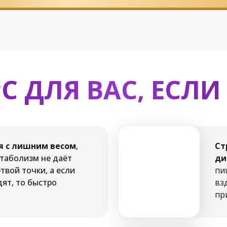
С ДЛЯ ВАС, ЕСЛИ
я с лишним весом
,
Ст
таболизм не даёт
ди
твой точки, а если
пи
ят, то быстро
вз
пр