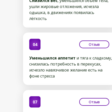
Снизился вес
, уменьшился объём тела,
ушли жировые отложения, исчезла
одышка, в движениях появилась
лёгкость
04
Отзыв
Уменьшился аппетит
и тяга к сладкому,
снизилась потребность в перекусах,
исчезло навязчивое желание есть на
фоне стресса
07
Отзыв