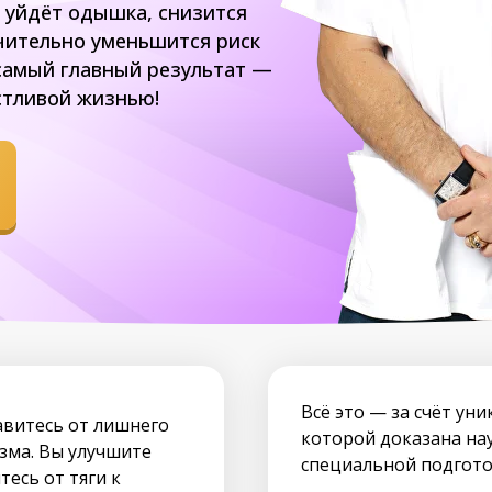
 уйдёт одышка, снизится
ачительно уменьшится риск
 самый главный результат —
стливой жизнью!
Всё это — за счёт ун
авитесь от лишнего
которой доказана на
изма. Вы улучшите
специальной подгото
тесь от тяги к