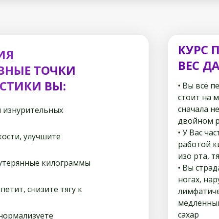
КУРС 
ИЯ
ВЕС Д
ВНЫЕ ТОЧКИ
СТИКИ ВЫ:
• Вы всё п
стоит на 
сначала н
 и изнурительных
двойном 
• У Вас ч
кости, улучшите
работой к
изо рта, т
 утерянные килограммы
• Вы стра
ногах, нар
петит, снизите тягу к
лимфатиче
медленный
сахар
 нормализуете