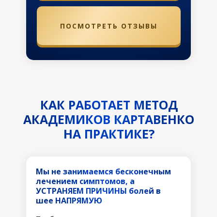
Модуль 1
Модуль 2
Сосуды головы и шеи
Свободная
ПОСМОТРЕТЬ ОТЗЫВЫ
диафрагма
Тесты для проверки состояния по
завершении
Консультация со специалистом
клиники с оценкой результатов и
КАК РАБОТАЕТ МЕТОД
дальнейшими рекомендациями
АКАДЕМИКОВ КАРТАВЕНКО
НА ПРАКТИКЕ?
29.900 руб.
45.000 руб.
РАССРОЧКА ОТ 2.492 РУБ/МЕС
Мы не занимаемся бесконечным
лечением симптомов, а
УСТРАНЯЕМ ПРИЧИНЫ болей в
шее НАПРЯМУЮ
ЗАБРОНИРОВАТЬ МЕСТО