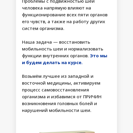
Проблемы с подвижностью шеи
человека напрямую влияют на
функционирование всех пяти органов
его чувств, а также на работу других
ПАКЕТ
систем организма.
«
БЫСТРЫЕ
РЕЗУЛЬТАТЫ
»
Наша задача — восстановить
мобильность шеи и нормализовать
21 ДЕНЬ
функции внутренних органов.
Это мы
и будем делать на курсе.
1
2
Возьмём лучшее из западной и
Модуль 1
Модуль 2
восточной медицины, активируем
процесс самовосстановления
Свободная
Сосуды головы и шеи
организма и избавимся от ПРИЧИН
диафрагма
возникновения головных болей и
нарушений мобильности шеи.
Модуль 3
3
Оптимизация состояния селезёнки и
поджелудочной железы