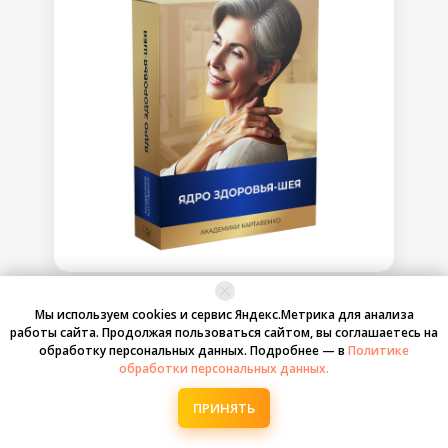
Тесты для проверки состояния по
завершении
Консультация со специалистом
клиники с оценкой результатов и
дальнейшими рекомендациями
65.000 руб.
44.900 руб.
РАССРОЧКА ОТ 3.742 РУБ/МЕС
Мы используем cookies и сервис Яндекс.Метрика для анализа
С помощью СИСТЕМЫ
работы сайта. Продолжая пользоваться сайтом, вы соглашаетесь на
ЗАБРОНИРОВАТЬ МЕСТО
бескислородной рефлекторной
обработку персональных данных. Подробнее — в
Политике
гимнастики и воздействия на
обработки персональных данных.
биологически активные точки
ПРИНЯТЬ