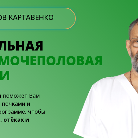
В КАРТАВЕНКО
ЛЬНАЯ
МОЧЕПОЛОВАЯ
ГИ
я поможет Вам
с почками и
рограмме, чтобы
, отёках и