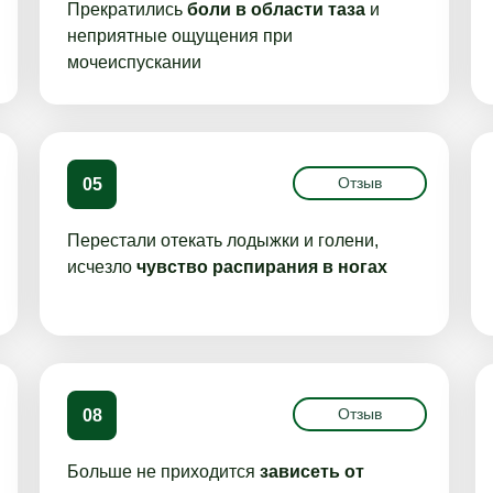
Прекратились
боли в области таза
и
неприятные ощущения при
мочеиспускании
Отзыв
05
Перестали отекать лодыжки и голени,
исчезло
чувство распирания в ногах
Отзыв
08
Больше не приходится
зависеть от