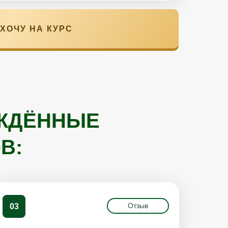
ХОЧУ НА КУРС
РЖДËННЫЕ
В:
Отзыв
03