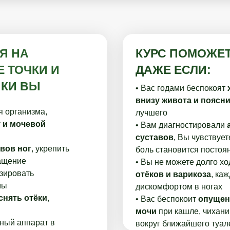
Я НА
КУРС ПОМОЖЕ
 ТОЧКИ И
ДАЖЕ ЕСЛИ:
ИКИ ВЫ
• Вас годами беспокоят
внизу живота и поясн
я организма,
лучшего
 и мочевой
• Вам диагностировали
суставов
, Вы чувствует
вов ног
, укрепить
боль становится постоя
ащение
• Вы не можете долго хо
изировать
отёков и варикоза
, ка
мы
дискомфортом в ногах
 снять отёки
,
• Вас беспокоит
опущен
мочи
при кашле, чихани
ьный аппарат в
вокруг ближайшего туал