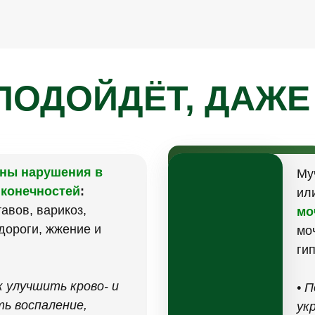
ПОДОЙДЁТ, ДАЖЕ
ны нарушения в
Му
 конечностей
:
ил
авов, варикоз,
мо
дороги, жжение и
мо
ги
к улучшить крово- и
• 
ь воспаление,
ук