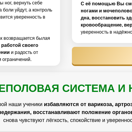
ы ног, вернуть себе
С её помощью Вы см
 боли уйдут, а контроль
ногами и мочеполово
явится уверенность в
дна, восстановить з
кровообращение, вер
уверенность в надёжно
ак возвращается былая
 работой своего
ении
и радость от
и ограничений.
ЕПОЛОВАЯ СИСТЕМА И 
рой наши ученики
избавляются от варикоза, артроз
недержания, восстанавливают положение органо
снова чувствуют лёгкость, спокойствие и увереннос