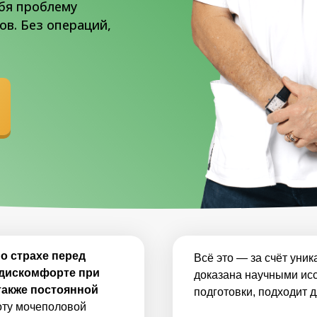
ебя проблему
в. Без операций,
о страхе перед
Всё это — за счёт уни
, дискомфорте при
доказана научными ис
 также постоянной
подготовки, подходит д
боту мочеполовой