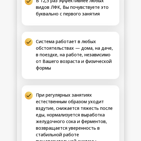
В 12,5 раз эффективнее любых
переваривания
кислотного комка,
видов ЛФК, Вы почувствуете это
в желудке
желудок ощущается
буквально с первого занятия
спокойным
15-21 день
• Пища перестаёт быть
нагрузкой, после еды
появляется бодрость и
лёгкость
Система работает в любых
• Мясо, грибы, жареное
обстоятельствах — дома, на даче,
и пряное перестают
в поездке, на работе, независимо
вызывать дискомфорт
от Вашего возраста и физической
и тошноту
формы
• Еда начинает
приносить приятное
насыщение, а не
тревожное ожидание
проблем с желудком
При регулярных занятиях
естественным образом уходит
вздутие, снижается тяжесть после
Саморегуляция
Возможные
еды, нормализуется выработка
на автомате
результаты:
желудочного сока и ферментов,
• Исчезает ком в горле и
спазмы пищевода, еда
Оптимизация
возвращается уверенность в
проходит плавно
нервных
стабильной работе
• Пропадают странные
сигналов