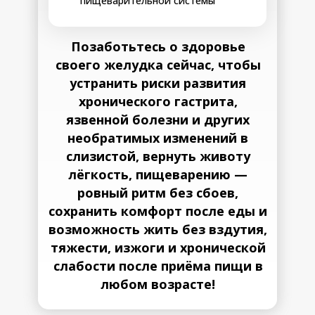
пищеварительной системы
Шаг 3
ощущения в желудке:
блуждающего
холод, жар, пульсация,
нерва: ротовая
чувство переливания в
полость,
Позаботьтесь о здоровье
подложечной области
слюнные железы,
• Страх, тревога, гнев
пищевод,
своего желудка сейчас, чтобы
или волнение больше не
желудок,
22-28 день
устранить риски развития
вызывают спазмов,
луковица
хронического гастрита,
тошноты, изжоги или
двенадцати-
внезапных болей в
перстной кишки
язвенной болезни и других
желудке
необратимых изменений в
• Синхронизируется
работа желудка и
слизистой, вернуть животу
двенадцатиперстной
лёгкость, пищеварению —
кишки, пища больше не
ровный ритм без сбоев,
застаивается
• Пищеварение
сохранить комфорт после еды и
начинает работать само
возможность жить без вздутия,
собой, не нужно думать
о желудке, планировать
тяжести, изжоги и хронической
приёмы пищи, носить с
слабости после приёма пищи в
собой таблетки
любом возрасте!
*при быстрой оплате 2 БОНУСА