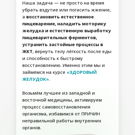
Наша задача — не просто на время
убрать вздутие или погасить жжение,
а
восстановить естественное
ПАКЕТ
пищеварение, наладить моторику
желудка и естественную выработку
«
МАКСИМУМ НА
пищеварительных ферментов,
АВТОПИЛОТЕ
»
устранить застойные процессы в
ЖКТ
, вернуть телу лёгкость после еды
и способность к быстрому
восстановлению. Именно этим мы и
БЕСКОМПРОМИССНОЕ РЕШЕНИЕ ДЛЯ
ТЕХ, КТО ВЫБИРАЕТ ЛУЧШЕЕ
займёмся на курсе
«ЗДОРОВЫЙ
ЖЕЛУДОК»
.
Алгоритм
Возможные
неотложных
результаты:
Возьмём лучшее из западной и
действий
• Изжога не появляется
восточной медицины, активируем
Шаг 0*
даже после острой или
12+ способов
процесс самовосстановления
нормализации
жирной пищи
работы желудка
организма, избавимся от ПРИЧИН
• Нарастающую
в случае
тошноту удаётся
неправильной работы внутренних
опасных
остановить сразу,
нарушений
органов.
сохраняя самочувствие