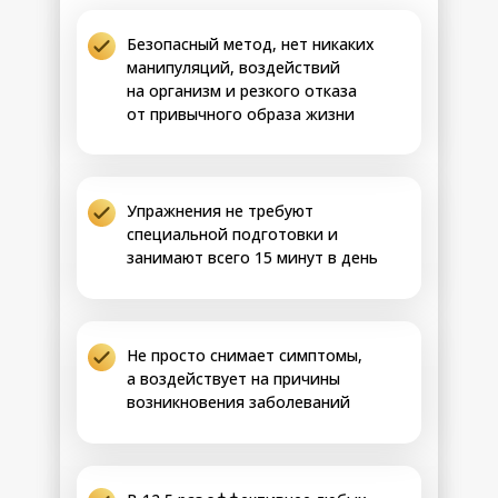
стабилизация
ложечкой
желудка
• Жирная, острая еда
8-14 день
Безопасный метод, нет никаких
в брюшной
или пропуск обеда не
манипуляций, воздействий
полости (подъём
вызывают боли под
на организм и резкого отказа
желудка)
рёбрами
от привычного образа жизни
• Уходит чувство
распирания,
становится легче
дышать, наклоняться
• Проходят ночные
Упражнения не требуют
спазмы в желудке,
специальной подготовки и
после приёма пищи
занимают всего 15 минут в день
остаётся только
приятное насыщение
Ферменты
Возможные
желудка
результаты:
Не просто снимает симптомы,
• Жжение за грудиной и
а воздействует на причины
Оптимизация
кислый привкус не
возникновения заболеваний
pH желудочного
возвращаются даже
сока, снятие
после острой, жирной
воспаления,
Шаг 2
или кислой еды
улучшение
• Исчезает чувство
качества
песка, царапанья и