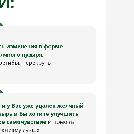
И:
ть изменения в форме
лчного пузыря
:
регибы, перекруты
ли у Вас уже удален желчный
зырь и Вы хотите улучшить
ое самочувствие
и помочь
ганизму лучше