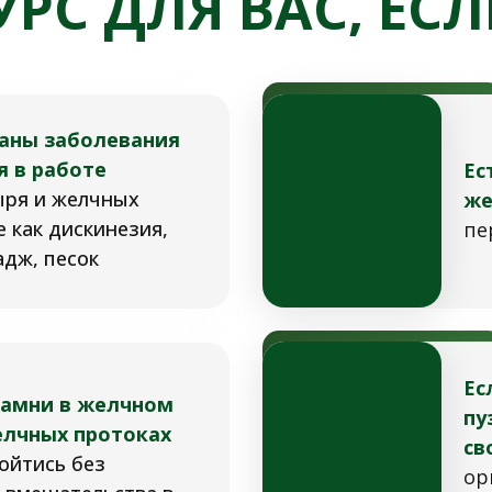
УРС ДЛЯ ВАС, ЕСЛ
аны заболевания
я в работе
Ес
ря и желчных
же
е как дискинезия,
пе
адж, песок
Ес
амни в желчном
пу
елчных протоках
св
ойтись без
ор