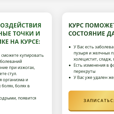
ВОЗДЕЙСТВИЯ
КУРС ПОМОЖЕ
НЫЕ ТОЧКИ И
СОСТОЯНИЕ ДА
Е НА КУРСЕ:
У Вас есть заболев
пузыря и желчных п
и сможете купировать
холецистит, сладж,
аболеваний
Есть изменения в ф
ние при изжогах,
перекруты
те стул.
У Вас уже удален ж
я организма и
болях, болях в
бодрыми, появится
ЗАПИСАТЬС