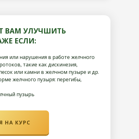
Т ВАМ УЛУЧШИТЬ
ЖЕ ЕСЛИ:
ания или нарушения в работе желчного
ротоков, такие как дискинезия,
 песок или камни в желчном пузыре и др.
орме желчного пузыря: перегибы,
елчный пузырь
Я НА КУРС