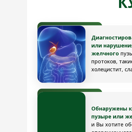
К
Диагностиров
или нарушени
желчного
пузы
протоков, таки
холецистит, сл
Обнаружены к
пузыре или ж
и Вы хотите об