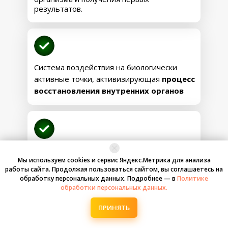
становится ровнее и здоровее, исчезает
результатов.
«апельсиновая корка», уменьшаются
варикозные узлы и сосудистые звёздочки.
Уменьшается объём живота и обхват талии,
внутренние органы возвращаются на место,
ноги обретают лёгкость, силу и высокую
выносливость, а дыхание остаётся ровным
Система воздействия на биологически
даже при нагрузках.
активные точки, активизирующая
процесс
восстановления внутренних органов
33.200 руб.
19.900 руб.
ЗАБРОНИРОВАТЬ МЕСТО
Комплексы бескислородной
гимнастики на каждый день.
Мы используем cookies и сервис Яндекс.Метрика для анализа
До 28 дней занятий, состоящих из
работы сайта. Продолжая пользоваться сайтом, вы соглашаетесь на
обработку персональных данных. Подробнее — в
Политике
упражнений, не похожих друг на друга,
обработки персональных данных.
лёгких, понятных и комфортных в
ПАКЕТ
выполнении.
ПРИНЯТЬ
«
ЗАМЕТНАЯ ЛЁГКОСТЬ
»