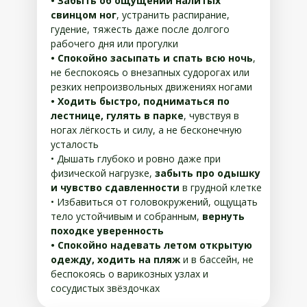
• Забыть об ощущении налитых
свинцом ног
, устранить распирание,
гудение, тяжесть даже после долгого
рабочего дня или прогулки
• Спокойно засыпать и спать всю ночь
,
не беспокоясь о внезапных судорогах или
резких непроизвольных движениях ногами
• Ходить быстро, подниматься по
лестнице, гулять в парке
, чувствуя в
ногах лёгкость и силу, а не бесконечную
усталость
• Дышать глубоко и ровно даже при
физической нагрузке,
забыть про одышку
и чувство сдавленности
в грудной клетке
• Избавиться от головокружений, ощущать
тело устойчивым и собранным,
вернуть
походке уверенность
• Спокойно надевать летом открытую
одежду, ходить на пляж
и в бассейн, не
беспокоясь о варикозных узлах и
сосудистых звёздочках