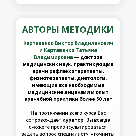
АВТОРЫ МЕТОДИКИ
АВТОРЫ МЕТОДИКИ
Картавенко Виктор Владиленович
Картавенко Виктор Владиленович
и Картавенко Татьяна
и Картавенко Татьяна
Владимировна
— доктора
Владимировна
— доктора
медицинских наук, практикующие
медицинских наук, практикующие
врачи рефлексотерапевты,
врачи рефлексотерапевты,
физиотерапевты, диетологи,
физиотерапевты, диетологи,
имеющие все необходимые
имеющие все необходимые
медицинские лицензии и опыт
медицинские лицензии и опыт
врачебной практики более 50 лет
врачебной практики более 50 лет
На протяжении всего курса Вас
На протяжении всего курса Вас
сопровождает
куратор
. Вы всегда
сопровождает
куратор
. Вы всегда
сможете проконсультироваться,
сможете проконсультироваться,
задать вопрос специалисту, уточнить,
задать вопрос специалисту, уточнить,