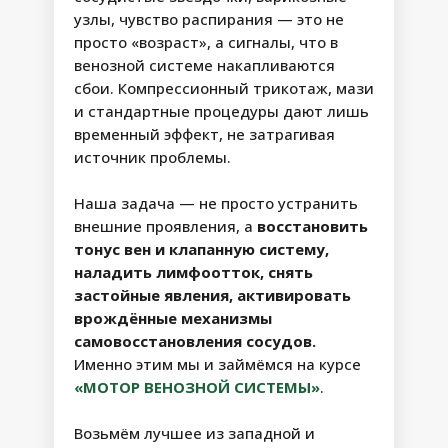
узлы, чувство распирания — это не
просто «возраст», а сигналы, что в
венозной системе накапливаются
сбои. Компрессионный трикотаж, мази
и стандартные процедуры дают лишь
временный эффект, не затрагивая
источник проблемы.
Наша задача — не просто устранить
внешние проявления, а
восстановить
ПАКЕТ
тонус вен и клапанную систему,
наладить лимфоотток, снять
«
МАКСИМУМ
застойные явления, активировать
ЛЁГКОСТИ
»
врождённые механизмы
самовосстановления сосудов.
Именно этим мы и займёмся на курсе
Сможете заметно повысить силу и
«МОТОР ВЕНОЗНОЙ СИСТЕМЫ»
.
выносливость ног, подтянуть
мышечный тонус, заметно
уменьшить проявления варикоза,
Возьмём лучшее из западной и