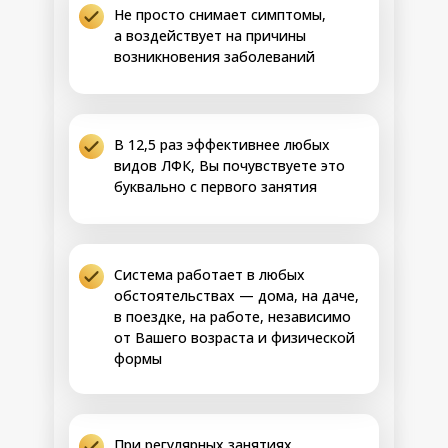
Не просто снимает симптомы,
• Исчезновение
а воздействует на причины
головокружений,
уверенность
возникновения заболеваний
движений,
стабилизация походки
Улучшение
Возможные
В 12,5 раз эффективнее любых
всасывания в
результаты:
видов ЛФК, Вы почувствуете это
тонком
• Нормализация
буквально с первого занятия
кишечнике
кислотно-щелочного
равновесия в ЖКТ
Позволяет
• Купирование
Шаг 2
освободиться от
лимфостаза, коррекция
блокировки
«апельсиновой корки»,
Система работает в любых
всасывания в
выравнивание
тонком
обстоятельствах — дома, на даче,
поверхности кожи
кишечнике,
в поездке, на работе, независимо
• Улучшение
остановить
от Вашего возраста и физической
мышечной геометрии
15-21 день
развитие
ног, подтягивание
формы
дивертикулёза,
кожи
заметно
• Устранение
улучшить отток
отёчности,
желчи, провести
нормализация цвета и
детоксикацию
При регулярных занятиях