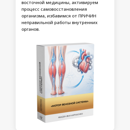
значительно повысить качество
восточной медицины, активируем
жизни и уровень энергии
процесс самовосстановления
организма, избавимся от ПРИЧИН
Экстренная
Возможные
неправильной работы внутренних
помощь
результаты:
органов.
• Устранение чувства
Комплексы
неотложной
распирания, гудения и
помощи при
тяжести в ногах
отёках ног с
• Избавление от
ощущением
Шаг 0
распирания и
видимых и скрытых
гудения,
отёков
комплекс от
• Купирование судорог
усталых ног, при
и предотвращение
судорогах в
ногах, при
риска их
синдроме
возникновения
1-7 день
беспокойных
• Снятие синдрома
ног
беспокойных ног,
восстановление
способности сохранять
неподвижную позу
• Возвращение
ощущения лёгкости и
комфорта в ногах даже
после долгой ходьбы