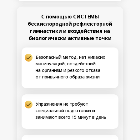
С помощью СИСТЕМЫ
Регуляция
Возможные
бескислородной рефлекторной
блуждающего
результаты:
нерва
• Активация тонуса
гимнастики и воздействия на
блуждающего нерва,
биологически активные точки
Разблокировка
синхронизация
зон
дыхания, сердечного
Шаг 1
затруднённого
ритма и перистальтики
Безопасный метод, нет никаких
обмена в системе
• Купирование
дыхания,
манипуляций, воздействий
спастических зон в
пищеварения и
на организм и резкого отказа
области гортани и
сердечного ритма
пищевода
от привычного образа жизни
за счёт настройки
• Укрепление
8-14 день
блуждающего
мышечного тонуса ног,
нерва
стабилизация
голеностопных,
Упражнения не требуют
коленных и
специальной подготовки и
тазобедренных
суставов
занимают всего 15 минут в день
• Восстановление
психоэмоционального
равновесия и высокой
стрессоустойчивости