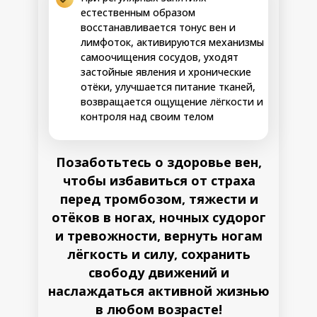
качества кожи
организма и
естественным образом
• Профилактика
оздоровить
восстанавливается тонус вен и
дивертикулёза,
микрофлору
налаживание работы
лимфоток, активируются механизмы
кишечника,
тонкого кишечника и
самоочищения сосудов, уходят
стабилизировать
детоксикация
застойные явления и хронические
показатели
организма
отёки, улучшается питание тканей,
стула
возвращается ощущение лёгкости и
Реновация тонуса
Возможные
контроля над своим телом
вен и клапанной
результаты:
системы
• Купирование
симптомов
Позаботьтесь о здоровье вен,
Возвращаем
метеозависимости,
внутренние органы
чтобы избавиться от страха
Шаг 3
улучшение
на место, заметно
самочувствия.
перед тромбозом, тяжести и
обновляем
• Значительное
отёков в ногах, ночных судорог
качество обмена,
уменьшение
избавляемся от
варикозных узлов и
и тревожности, вернуть ногам
метеозависимости,
сосудистых звёздочек
22-28 день
лёгкость и силу, сохранить
обновляем стенки
• Возвращение
вен,
свободу движений и
внутренних органов в
стабилизируем их
анатомически
наслаждаться активной жизнью
тонус и
правильное положение
в любом возрасте!
пластичность,
• Стабилизация