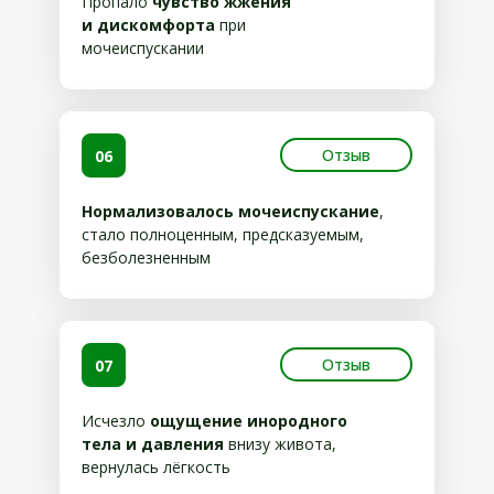
Пропало
чувство жжения
и дискомфорта
при
мочеиспускании
Отзыв
06
Нормализовалось мочеиспускание
,
стало полноценным, предсказуемым,
безболезненным
Отзыв
07
Исчезло
ощущение инородного
тела и давления
внизу живота,
вернулась лёгкость