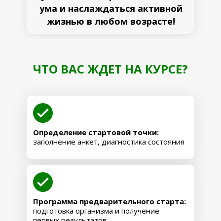
ума и наслаждаться активной
ЗАБРОНИРОВАТЬ МЕСТО
жизнью в любом возрасте!
ЧТО ВАС ЖДЕТ НА КУРСЕ?
ПАКЕТ
"ПРОЧНАЯ ОСНОВА"
Определение стартовой точки:
заполнение анкет, диагностика состояния
АНТИСПАЗМ
АНТИСПАЗМ
СНИМАЕМ СПАЗМЫ,
ОБЛЕГЧАЕМ БОЛЬ
Результаты:
Результаты:
Результаты:
Результаты:
• Устранение спазмов и блоков,
• Устранение спазмов и блоков,
• Устранение спазмов и блоков,
• Устранение спазмов и блоков,
Программа предварительного старта:
налаживание питания внутренних
налаживание питания внутренних
налаживание питания внутренних
налаживание питания внутренних
Шаг 1
подготовка организма и получение
органов
органов
органов
органов
первых результатов.