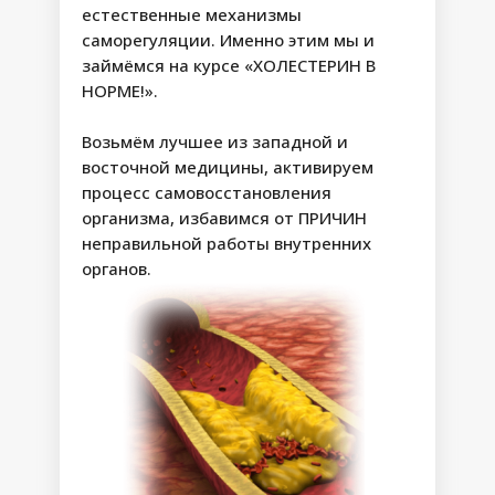
естественные механизмы
саморегуляции. Именно этим мы и
займёмся на курсе «ХОЛЕСТЕРИН В
АНТИСПАЗМ
НОРМЕ!».
СНИМАЕМ СПАЗМЫ,
ОБЛЕГЧАЕМ БОЛЬ
Результаты:
Возьмём лучшее из западной и
• Устранение спазмов и блоков,
восточной медицины, активируем
налаживание питания внутренних
Шаг 1
процесс самовосстановления
органов
• Выработка естественных
организма, избавимся от ПРИЧИН
обезболивающих, предотвращение
неправильной работы внутренних
возникновения спазмов
органов.
• Возвращение энергии, исчезновение
хронической усталости, появление сил
1-7 день
на спорт и хобби
• Повышение эластичности сосудов,
избавление от метеозависимости,
нормализация давления
• Направление холестерина на
восстановление, уменьшение риска
формирования новых бляшек
ЗАПУСК ОБМЕНА