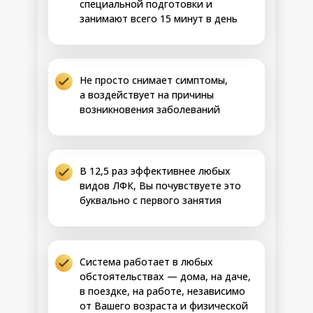
специальной подготовки и
СОЗДАЁМ НОВЫЙ
занимают всего 15 минут в день
ЭПИГЕНЕТИЧЕСКИЙ
КОД ОБМЕНА
Шаг 3
Результаты:
• Восстановление оттока желчи,
налаживание работы желчного пузыря и
Не просто снимает симптомы,
протоков
а воздействует на причины
• Возвращение к устойчивой норме
возникновения заболеваний
биохимии крови, стабилизация уровня
холестерина, АЛТ, АСТ, гомоцистеина,
билирубина
• Запуск системы саморегуляции,
включение поддержки метаболизма без
В 12,5 раз эффективнее любых
15-21 день
внешних вмешательств
видов ЛФК, Вы почувствуете это
• Исчезновение всех признаков
буквально с первого занятия
затруднённого обмена, восстановление
кровотока, лимфотока и нервной
проводимости
• Закрепление долгосрочного
результата, повышение устойчивости
Система работает в любых
организма к стрессам и нагрузкам
обстоятельствах — дома, на даче,
в поездке, на работе, независимо
ПЕРЕПРОШИВКА ГЕНЕТИКИ
от Вашего возраста и физической