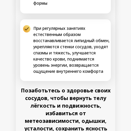
ПРЕДОТВРАЩАЕМ ВОЗНИКНОВЕНИЕ
формы
ЗОН ЗАТРУДНЁННОГО ОБМЕНА
Результаты:
Шаг 4
• Стабилизация обмена веществ,
исключение возвращения к
При регулярных занятиях
патологическим схемам из-за
естественным образом
наследственности и стрессов
восстанавливается липидный обмен,
• Снижение влияния наследственности
на сосуды и сердечно-сосудистые риски
укрепляются стенки сосудов, уходят
• Усиление способности к саморегуляции
спазмы и тяжесть, улучшается
и адаптации, самостоятельная
качество крови, поднимается
регуляция обменных процессов и
22-28 день
уровень энергии, возвращается
биохимических показателей
ощущение внутреннего комфорта
• Становление улучшенного обмена
веществ новой нормой, которую можно
передать следующим поколениям
Позаботьтесь о здоровье своих
• Счастливая жизнь без оглядки на
наследственность, с уверенностью в
сосудов, чтобы вернуть телу
своём организме и качестве жизни
лёгкость и подвижность,
избавиться от
33.200 руб.
метеозависимости, одышки,
19.900 руб.
усталости, сохранить ясность