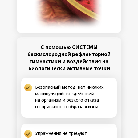
ВОССТАНАВЛИВАЕМ
СНАБЖЕНИЕ СИСТЕМ
И ОРГАНОВ
Шаг 2
Результаты:
• Восстановление крово- и
лимфоснабжения в ранее
спазмированных зонах, работа органов в
С помощью СИСТЕМЫ
полную силу
• Запуск активной регенерации тканей,
бескислородной рефлекторной
улучшение цвета лица, омоложение кожи
гимнастики и воздействия на
8-14 день
• Полное переключение холестерина на
биологически активные точки
«строительные» задачи, ускорение
восстановления сосудов и клеток
• Исчезновение хронических
Безопасный метод, нет никаких
воспалительных процессов, устранение
манипуляций, воздействий
болей, снижение риска новых спазмов
• Повышение жизненной активности,
на организм и резкого отказа
возвращение радости движения и
от привычного образа жизни
уверенности в теле
СТАБИЛИЗАЦИЯ
ЖЕЛЧЕЛОГИКИ
Упражнения не требуют