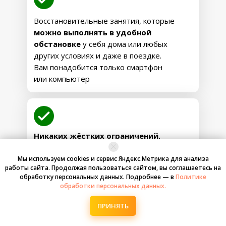
8-14 день
• Полное переключение холестерина на
«строительные» задачи, ускорение
Восстановительные занятия, которые
восстановления сосудов и клеток
можно выполнять в удобной
• Исчезновение хронических
обстановке
у себя дома или любых
воспалительных процессов, устранение
других условиях и даже в поездке.
болей, снижение риска новых спазмов
• Повышение жизненной активности,
Вам понадобится только смартфон
возвращение радости движения и
или компьютер
уверенности в теле
СТАБИЛИЗАЦИЯ ЖЕЛЧЕГОНИКИ
ПРЕДОТВРАЩАЕМ ВОЗНИКНОВЕНИЕ
ЗОН ЗАТРУДНЁННОГО ОБМЕНА
Никаких жёстких ограничений,
трудновыполнимых упражнений, аптечной
Результаты:
химии и болезненных процедур
• Восстановление оттока желчи,
Мы используем cookies и сервис Яндекс.Метрика для анализа
налаживание работы желчного пузыря и
работы сайта. Продолжая пользоваться сайтом, вы соглашаетесь на
протоков
обработку персональных данных. Подробнее — в
Политике
• Возвращение к устойчивой норме
обработки персональных данных.
Шаг 3
биохимии крови, стабилизация уровня
холестерина, АЛТ, АСТ, гомоцистеина,
ПРИНЯТЬ
билирубина
Только безопасные упражнения,
• Запуск системы саморегуляции,
для выполнения которых не требуется