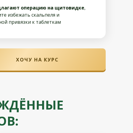
длагают операцию на щитовидке
,
ите избежать скальпеля и
ой привязки к таблеткам
ХОЧУ НА КУРС
РЖДЁННЫЕ
ОВ: