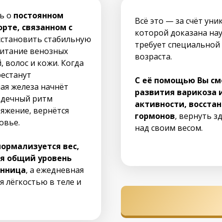
ь о
постоянном
Всё это — за счёт ун
рте, связанном с
которой доказана на
осстановить стабильную
требует специальной
питание венозных
возраста.
, волос и кожи. Когда
рестанут
С её помощью Вы с
ая железа начнёт
развития варикоза 
рдечный ритм
активности, восста
ряжение, вернётся
гормонов
, вернуть з
овье.
над своим весом.
нормализуется вес,
ся общий уровень
онница
, а ежедневная
я лёгкостью в теле и