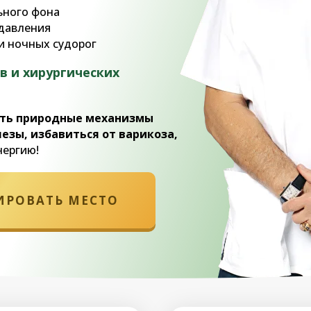
ьного фона
 давления
 и ночных судорог
в и хирургических
ть природные механизмы
зы, избавиться от варикоза,
нергию!
ИРОВАТЬ МЕСТО