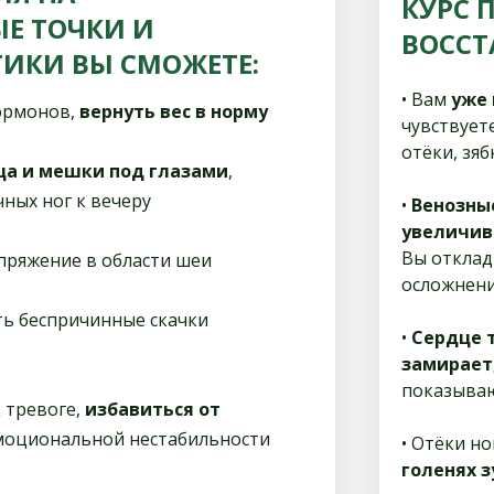
КУРС 
Е ТОЧКИ И
ВОССТ
ИКИ ВЫ СМОЖЕТЕ:
• Вам
уже
гормонов,
вернуть вес в норму
чувствует
отёки, зяб
ца и мешки под глазами
,
ных ног к вечеру
•
Венозные
увеличив
Вы отклад
пряжение в области шеи
осложнен
ить беспричинные скачки
•
Сердце т
замирает
показываю
к тревоге,
избавиться от
моциональной нестабильности
• Отёки но
голенях з