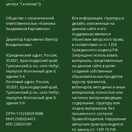
центра "Сколково"))
Общество с ограниченной
Вся информация, структура и
ответственностью «Клиника
дизайн, изложенные на
Академиков Картавенко»
данном сайте и его
поддоменах являются
Директор Картавенко Виктор
объектами авторского права,
Владиленович
в соответствии со ст. 1259
Гражданского кодекса РФ.
Юридический адрес: Россия,
Запрещено использовать
352831, Краснодарский край,
материалы, представленные
Туапсинский р-он, село Небуг,
на данном сайте в целях
переулок Фонтанный дом 9,
создания собственных
здание 5-6
образовательных продуктов
Почтовый адрес: Россия,
(курсов, тренингов,
352831, Краснодарский край,
вебинаров, методичек и иных
Туапсинский р-он, село Небуг,
материалов), полностью или
переулок Фонтанный дом 9,
частично воспроизводящих
здание 5-6
содержание, структуру или
подачу материалов, без
ОГРН 1152365010698
письменного согласия
ИНН 2365024413
Правообладателя. Нарушение
КПП 236501001
авторских прав преследуется
по закону (ст. 1301 ГК РФ: