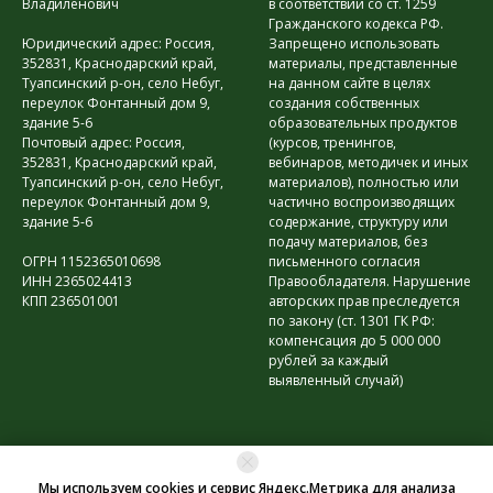
Владиленович
в соответствии со ст. 1259
Гражданского кодекса РФ.
Юридический адрес: Россия,
Запрещено использовать
352831, Краснодарский край,
материалы, представленные
Туапсинский р-он, село Небуг,
на данном сайте в целях
переулок Фонтанный дом 9,
создания собственных
здание 5-6
образовательных продуктов
Почтовый адрес: Россия,
(курсов, тренингов,
352831, Краснодарский край,
вебинаров, методичек и иных
Туапсинский р-он, село Небуг,
материалов), полностью или
переулок Фонтанный дом 9,
частично воспроизводящих
здание 5-6
содержание, структуру или
подачу материалов, без
ОГРН 1152365010698
письменного согласия
ИНН 2365024413
Правообладателя. Нарушение
КПП 236501001
авторских прав преследуется
по закону (ст. 1301 ГК РФ:
компенсация до 5 000 000
рублей за каждый
выявленный случай)
Мы используем cookies и сервис Яндекс.Метрика для анализа